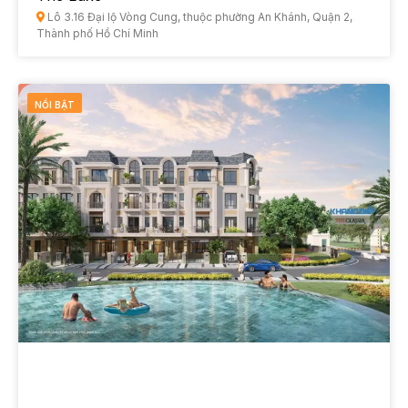
Lô 3.16 Đại lộ Vòng Cung, thuộc phường An Khánh, Quận 2,
Thành phố Hồ Chí Minh
NỔI BẬT