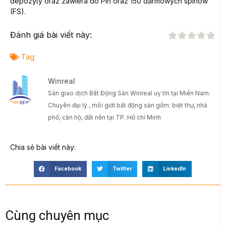
depozyty oraz zawiera do Pln oraz 150 darmowych spinów
(FS).
Đánh giá bài viết này:
Tag:
Winreal
Sàn giao dịch Bất Động Sản Winreal uy tín tại Miền Nam.
Chuyên đại lý , môi giới bất động sản gồm: biệt thự, nhà
phố, căn hộ, đất nền tại TP. Hồ chí Minh
Chia sẻ bài viết này:
Facebook
Twitter
LinkedIn
Cùng chuyên mục