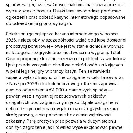
spinów, wager, czas ważności, maksymalna stawka oraz limit
wypłaty wraz z bonusu. Dzięki temu swobodniej porównać
ogłoszenia oraz dobrać kasyno internetowego dopasowane
do odwiedzenia grono wymagań.
Selekcjonując najlepsze kasyna internetowego w polsce
2026, należałoby w szczególności wziąć pod lupę dostępnej
propozycji bonusowej – owe jest w stanie doniośle wpłynąć
na kategoria rozgrywki oraz możliwości na wygraną. Total
Casino proponuje legalne rozrywki dla polskich zawodników
i jest przede wszystkim chodliwe pośród osób szukających
w pełni legalnej gry w branży kasyn. Ten zestawienia
wspiera wybrać kasyno online osiągalne w celu fanów wraz
z Nasz po 2026 roku kalendarzowego. Razem zapewnia
owo do odwiedzenia €4 000 + darmowych spinów —
pewien wraz z wybitniej rozbudowanych pakietów
osiągalnych pod zagranicznym rynku. Są ale osiągalne w
celu rodzimych internautów jak i również egzystują szarą
strefę prawną, a nie położenie bez cienia wątpliwości
zakazany. Parę prostych prac pozwala w dużym stopniu
obniżyć zagrożenie jak i również wyselekcjonować pewne