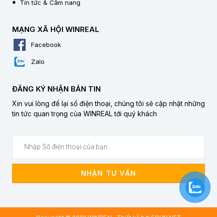
Tin tức & Cẩm nang
MẠNG XÃ HỘI WINREAL
Facebook
Zalo
ĐĂNG KÝ NHẬN BẢN TIN
Xin vui lòng để lại số điện thoại, chúng tôi sẽ cập nhật những
tin tức quan trọng của WINREAL tới quý khách
NHẬN TƯ VẤN