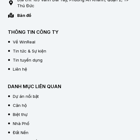
Thủ Đức
Bản đồ
THÔNG TIN CÔNG TY
Về WinReal
Tin tức & Sự kiện
Tin tuyển dụng
Liên hệ
DANH MỤC LIÊN QUAN
Dự án nổi bật
Căn hộ
Biệt thự
Nhà Phố
Đất Nền