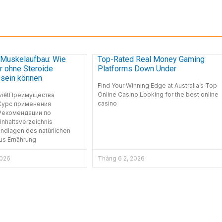
r Muskelaufbau: Wie
Top-Rated Real Money Gaming
r ohne Steroide
Platforms Down Under
 sein können
Find Your Winning Edge at Australia’s Top
Online Casino Looking for the best online
 viếtПреимущества
casino
Курс применения
Рекомендации по
nhaltsverzeichnis
undlagen des natürlichen
us Ernährung
2026
Tháng 6 2, 2026