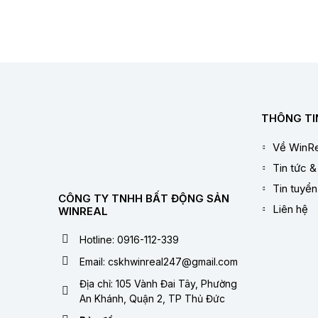
THÔNG TI
Về WinRe
Tin tức &
Tin tuyể
CÔNG TY TNHH BẤT ĐỘNG SẢN
Liên hệ
WINREAL
Hotline: 0916-112-339
Email: cskhwinreal247@gmail.com
Địa chỉ: 105 Vành Đai Tây, Phường
An Khánh, Quận 2, TP Thủ Đức