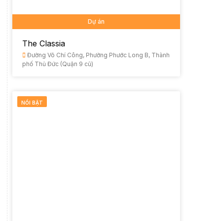
Dự án
The Classia
Đường Võ Chí Công, Phường Phước Long B, Thành
phố Thủ Đức (Quận 9 cũ)
NỔI BẬT