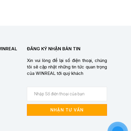
WINREAL
ĐĂNG KÝ NHẬN BẢN TIN
Xin vui lòng để lại số điện thoại, chúng
tôi sẽ cập nhật những tin tức quan trọng
của WINREAL tới quý khách
NHẬN TƯ VẤN