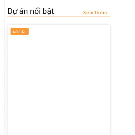
Dự án nổi bật
Xem thêm
NỔI BẬT