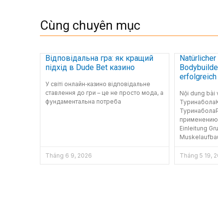
Cùng chuyên mục
Відповідальна гра: як кращий
Natürliche
підхід в Dude Bet казино
Bodybuilde
erfolgreich
У світі онлайн‑казино відповідальне
ставлення до гри – це не просто мода, а
Nội dung bài
фундаментальна потреба
Туринабола
Туринабола
применениюI
Einleitung Gr
Muskelaufba
Tháng 6 9, 2026
Tháng 5 19, 