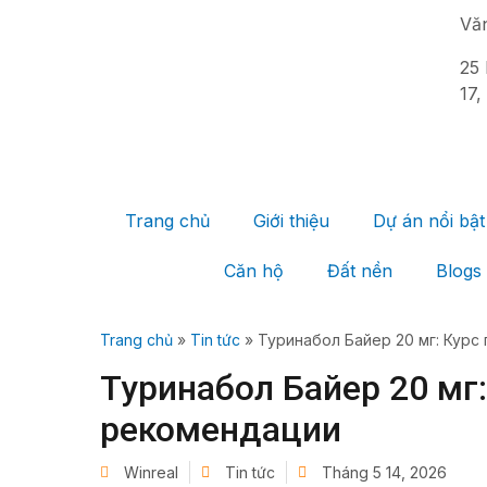
Vă
25 
17,
Trang chủ
Giới thiệu
Dự án nổi bật
Căn hộ
Đất nền
Blogs
Trang chủ
»
Tin tức
»
Туринабол Байер 20 мг: Курс
Туринабол Байер 20 мг
рекомендации
Winreal
Tin tức
Tháng 5 14, 2026