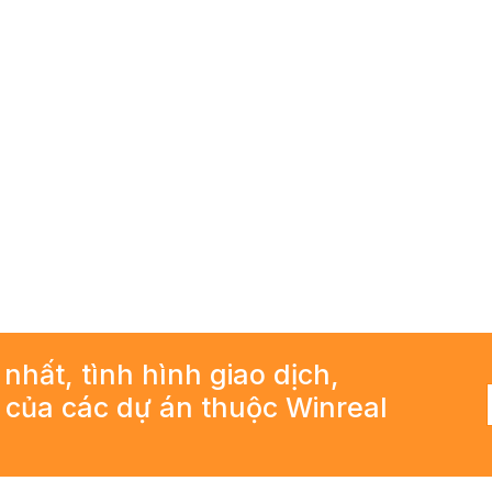
 nhất, tình hình giao dịch,
ả của các dự án thuộc Winreal