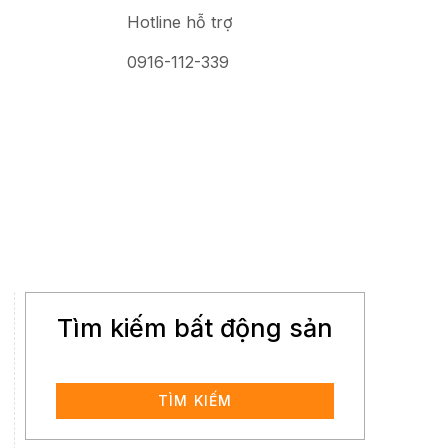
Hotline hỗ trợ
0916-112-339
Tìm kiếm bất động sản
TÌM KIẾM