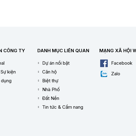
N CÔNG TY
DANH MỤC LIÊN QUAN
MẠNG XÃ HỘI 
al
Dự án nổi bật
Facebook
 Sự kiện
Căn hộ
Zalo
n dụng
Biệt thự
Nhà Phố
Đất Nền
Tin tức & Cẩm nang