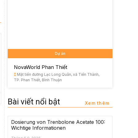
Dự án
NovaWorld Phan Thiết
Mặt tiền đường Lạc Long Quân, xã Tiến Thành,
TP. Phan Thiết, Bình Thuận
Bài viết nổi bật
Xem thêm
Dosierung von Trenbolone Acetate 100:
Wichtige Informationen