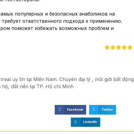
 самых популярных и безопасных анаболиков на
н требует ответственного подхода к применению.
ером поможет избежать возможных проблем и
eal uy tín tại Miền Nam. Chuyên đại lý , môi giới bất động
 hộ, đất nền tại TP. Hồ chí Minh
Facebook
Twitter
LinkedIn