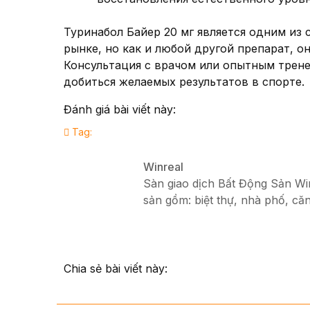
Туринабол Байер 20 мг является одним из
рынке, но как и любой другой препарат, о
Консультация с врачом или опытным трен
добиться желаемых результатов в спорте.
Đánh giá bài viết này:
Tag:
Winreal
Sàn giao dịch Bất Động Sản Winr
sản gồm: biệt thự, nhà phố, căn
Chia sẻ bài viết này: