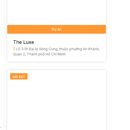
Dự án
The Luxe
Lô 3.16 Đại lộ Vòng Cung, thuộc phường An Khánh,
Quận 2, Thành phố Hồ Chí Minh
NỔI BẬT