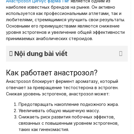
Анастрозол Цигнус фарма 1 мг
является одним из
наиболее известных брендов на рынке. Он активно
используется как профессиональными атлетами, так и
любителями, стремящимися улучшить свои результаты.
Основными его преимуществами являются снижение
уровня эстрогенов и увеличение общей эффективности
принимаемых анаболических стероидов.
Nội dung bài viết
Как работает анастрозол?
Анастрозол блокирует фермент ароматазу, который
отвечает за превращение тестостерона в эстроген.
Снижая уровень эстрогенов, анастрозол может:
Предотвращать накопление подкожного жира.
Увеличивать общую мышечную массу.
Снижаеть риск развития побочных эффектов,
связанных с повышенным уровнем эстрогенов,
таких как гинекомастия.