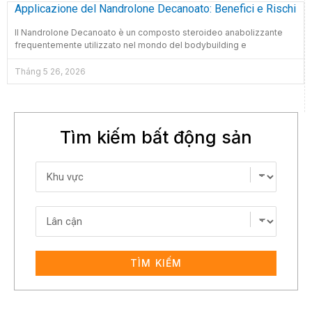
Applicazione del Nandrolone Decanoato: Benefici e Rischi
Il Nandrolone Decanoato è un composto steroideo anabolizzante
frequentemente utilizzato nel mondo del bodybuilding e
Tháng 5 26, 2026
Tìm kiếm bất động sản
TÌM KIẾM