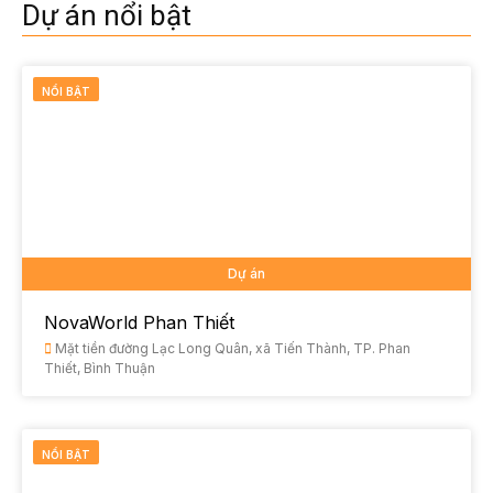
Dự án nổi bật
NỔI BẬT
Dự án
NovaWorld Phan Thiết
Mặt tiền đường Lạc Long Quân, xã Tiến Thành, TP. Phan
Thiết, Bình Thuận
NỔI BẬT