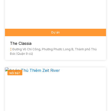
Dự án
The Classia
Đường Võ Chí Công, Phường Phước Long B, Thành phố Thủ
Đức (Quận 9 cũ)
NỔI BẬT