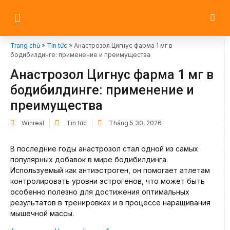
Trang chủ
»
Tin tức
»
Анастрозол Цигнус фарма 1 мг в
бодибилдинге: применение и преимущества
Анастрозол Цигнус фарма 1 мг в
бодибилдинге: применение и
преимущества
Winreal
Tin tức
Tháng 5 30, 2026
В последние годы анастрозол стал одной из самых
популярных добавок в мире бодибилдинга.
Используемый как антиэстроген, он помогает атлетам
контролировать уровни эстрогенов, что может быть
особенно полезно для достижения оптимальных
результатов в тренировках и в процессе наращивания
мышечной массы.