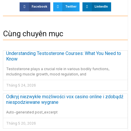
Facebook
Twitter
LinkedIn
Cùng chuyên mục
Understanding Testosterone Courses: What You Need to
Know
Testosterone plays a crucial role in various bodily functions,
including muscle growth, mood regulation, and
Tháng 5 24, 2026
Odkryj niezwykłe możliwości vox casino online i zdobądź
niespodziewane wygrane
Auto-generated post_excerpt
Tháng 5 20, 2026