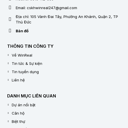
Email: cskhwinreal247@gmail.com
Địa chỉ: 105 Vành Đai Tây, Phường An Khánh, Quận 2, TP
Thủ Đức
Bản đồ
THÔNG TIN CÔNG TY
Về WinReal
Tin tức & Sự kiện
Tin tuyển dụng
Liên hệ
DANH MỤC LIÊN QUAN
Dự án nổi bật
Căn hộ
Biệt thự